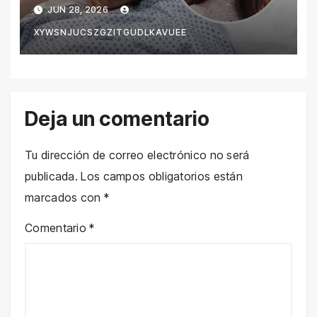
verdad detrás de los rumores
JUN 28, 2026
en redes sociales
XYWSNJUCSZGZITGUDLKAVUEE
Deja un comentario
Tu dirección de correo electrónico no será
publicada.
Los campos obligatorios están
marcados con
*
Comentario
*