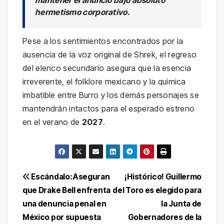
hermetismo corporativo.
Pese a los sentimientos encontrados por la
ausencia de la voz original de Shrek, el regreso
del elenco secundario asegura que la esencia
irreverente, el folklore mexicano y la química
imbatible entre Burro y los demás personajes se
mantendrán intactos para el esperado estreno
en el verano de
2027
.
Navegación
Escándalo: Aseguran
¡Histórico! Guillermo
que Drake Bell enfrenta
del Toro es elegido para
de
una denuncia penal en
la Junta de
entradas
México por supuesta
Gobernadores de la