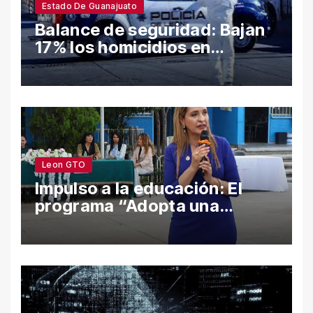
Estado De Guanajuato
Balance de seguridad: Bajan
17% los homicidios en
Guanajuato en el semestre;
León y Salamanca lideran
cifras
Leon GTO
Impulso a la educación: El
programa “Adopta una
Escuela” fortalece el
bienestar y la permanencia
escolar en León