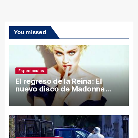
You missed
Espectaculos
El regreso de la Reina: El
nuevo disco de Madonna
desata polémica con ataques
a Sean Penn y confesiones
íntimas