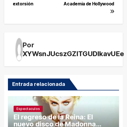
extorsión
Academia de Hollywood
Por
XYWsnJUcszGZITGUDlkavUEe
Entrada relacionada
Espectaculos
El regreso de la Reina: El
nuevo disco de Madonna