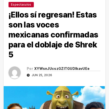
Espectaculos
¡Ellos sí regresan! Estas
son las voces
mexicanas confirmadas
para el doblaje de Shrek
5
Por
XYWsnJUcszGZITGUDlkavUEe
JUN 25, 2026