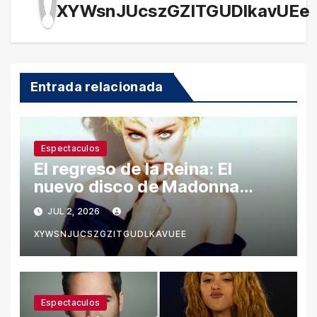
XYWsnJUcszGZITGUDlkavUEe
Entrada relacionada
Espectaculos
El regreso de la Reina: El
nuevo disco de Madonna
desata polémica con ataques
JUL 2, 2026
a Sean Penn y confesiones
XYWSNJUCSZGZITGUDLKAVUEE
íntimas
Espectaculos