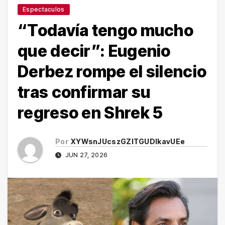
Espectaculos
“Todavía tengo mucho
que decir”: Eugenio
Derbez rompe el silencio
tras confirmar su
regreso en Shrek 5
Por
XYWsnJUcszGZITGUDlkavUEe
JUN 27, 2026