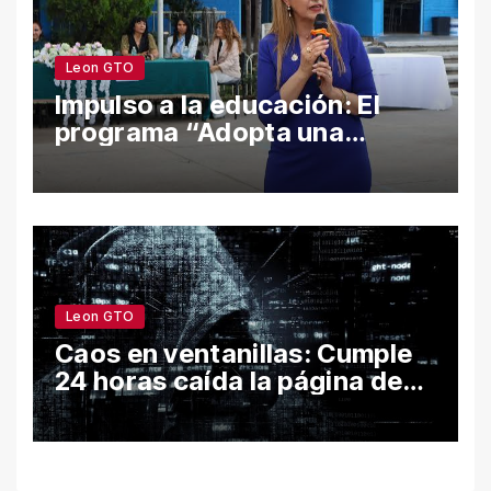
Leon GTO
Impulso a la educación: El
programa “Adopta una
Escuela” fortalece el
bienestar y la permanencia
escolar en León
Leon GTO
Caos en ventanillas: Cumple
24 horas caída la página de
León por hackeo y congela
trámites