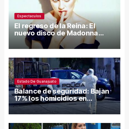
Espectaculos
El regreso de la Reina: El
nuevo disco de Madonna
desata polémica con ataques
a Sean Penn y confesiones
íntimas
Estado De Guanajuato
Balance de seguridad: Bajan
17% los homicidios en
Guanajuato en el semestre;
León y Salamanca lideran
cifras