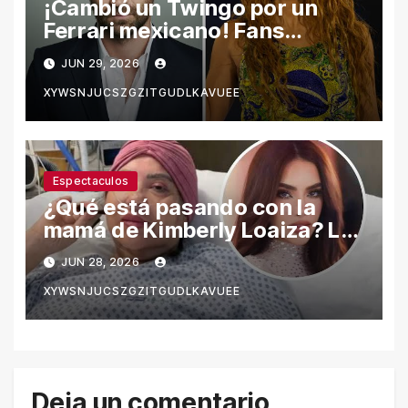
¡Cambió un Twingo por un
Ferrari mexicano! Fans
reaccionan a Manuel García-
JUN 29, 2026
Rulfo como el presunto nuevo
XYWSNJUCSZGZITGUDLKAVUEE
galán de Shakira
Espectaculos
¿Qué está pasando con la
mamá de Kimberly Loaiza? La
verdad detrás de los rumores
JUN 28, 2026
en redes sociales
XYWSNJUCSZGZITGUDLKAVUEE
Deja un comentario