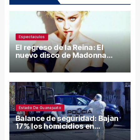
Espectaculos
El regreso de la Reina: El
nuevo disco de Madonna
desata polémica con ataques
a Sean Penn y confesiones
íntimas
Estado De Guanajuato
Balance de seguridad: Bajan
17% los homicidios en
Guanajuato en el semestre;