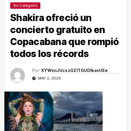
Sin Categoría
Shakira ofreció un
concierto gratuito en
Copacabana que rompió
todos los récords
Por
XYWsnJUcszGZITGUDlkavUEe
MAY 2, 2026