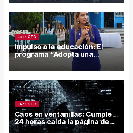
León y Salamanca lideran
cifras
Leon GTO
Impulso a la educación: El
programa “Adopta una
Escuela” fortalece el
bienestar y la permanencia
escolar en León
Leon GTO
Caos en ventanillas: Cumple
24 horas caída la página de
León por hackeo y congela