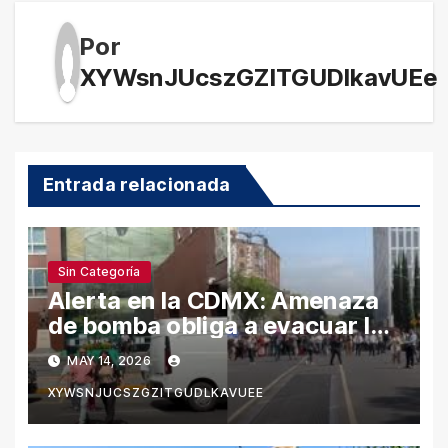
Por
XYWsnJUcszGZITGUDlkavUEe
Entrada relacionada
Sin Categoría
Alerta en la CDMX: Amenaza
de bomba obliga a evacuar los
juzgados del Poder Judicial
MAY 14, 2026
en la Avenida Niños Héroes
XYWSNJUCSZGZITGUDLKAVUEE