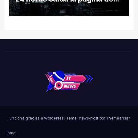
León por hackeo y congela
trámites
Funciona gracias a WordPress
|
Tema: news-host por
Themeansar
.
Home