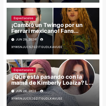
Espectaculos
¡Cambió un Twingo por un
Ferrari mexicano! Fans
reaccionan a Manuel García-
JUN 29, 2026
Rulfo como el presunto nuevo
XYWSNJUCSZGZITGUDLKAVUEE
galán de Shakira
Espectaculos
¿Qué está pasando con la
mamá de Kimberly Loaiza? La
verdad detrás de los rumores
JUN 28, 2026
en redes sociales
XYWSNJUCSZGZITGUDLKAVUEE