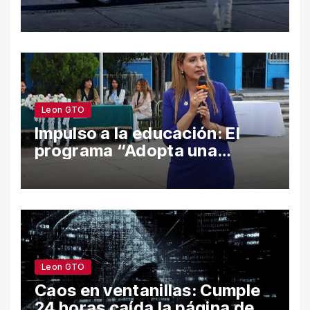
Guanajuato en el semestre;
León y Salamanca lideran
cifras
Leon GTO
Impulso a la educación: El
programa “Adopta una
Escuela” fortalece el
bienestar y la permanencia
escolar en León
Leon GTO
Caos en ventanillas: Cumple
24 horas caída la página de