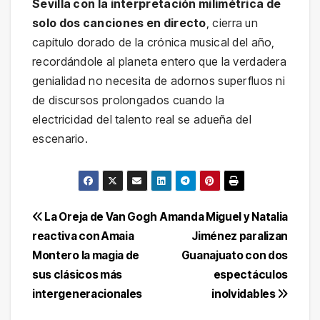
Sevilla con la interpretación milimétrica de
solo dos canciones en directo
, cierra un
capítulo dorado de la crónica musical del año,
recordándole al planeta entero que la verdadera
genialidad no necesita de adornos superfluos ni
de discursos prolongados cuando la
electricidad del talento real se adueña del
escenario.
Navegación
La Oreja de Van Gogh
Amanda Miguel y Natalia
reactiva con Amaia
Jiménez paralizan
de
Montero la magia de
Guanajuato con dos
entradas
sus clásicos más
espectáculos
intergeneracionales
inolvidables