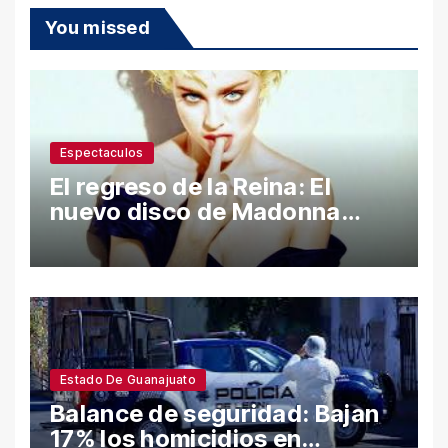
You missed
Espectaculos
El regreso de la Reina: El
nuevo disco de Madonna
desata polémica con ataques
a Sean Penn y confesiones
íntimas
Estado De Guanajuato
Balance de seguridad: Bajan
17% los homicidios en