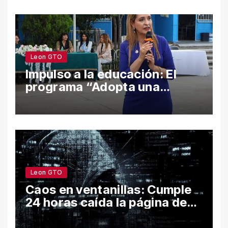
cifras
Leon GTO
Impulso a la educación: El
programa “Adopta una
Escuela” fortalece el
bienestar y la permanencia
escolar en León
Leon GTO
Caos en ventanillas: Cumple
24 horas caída la página de
León por hackeo y congela
trámites