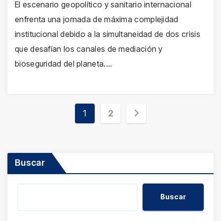
El escenario geopolítico y sanitario internacional
enfrenta una jornada de máxima complejidad
institucional debido a la simultaneidad de dos crisis
que desafían los canales de mediación y
bioseguridad del planeta.…
Paginación
1
2
de
entradas
Buscar
Buscar