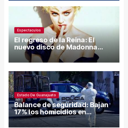
Espectaculos
El regreso de la Reina: El
nuevo disco de Madonna
desata polémica con ataques
a Sean Penn y confesiones
íntimas
Estado De Guanajuato
Balance de seguridad: Bajan
17% los homicidios en
Guanajuato en el semestre;
León y Salamanca lideran