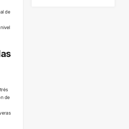
nal de
nivel
las
trés
ón de
veras