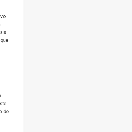
ivo
a
sis
 que
a
este
do de