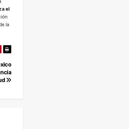
a
za el
ción
de la
éxico
encia
lud