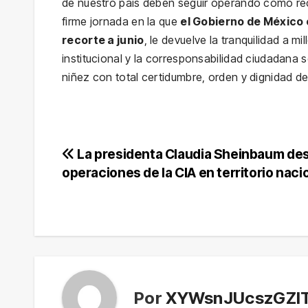
de nuestro país deben seguir operando como rec
firme jornada en la que
el Gobierno de México c
recorte a junio
, le devuelve la tranquilidad a 
institucional y la corresponsabilidad ciudadana s
niñez con total certidumbre, orden y dignidad d
Navegación
La presidenta Claudia Sheinbaum de
operaciones de la CIA en territorio naci
de
entradas
Por
XYWsnJUcszGZI