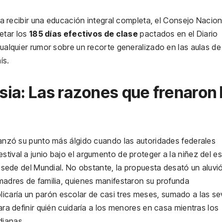
as a recibir una educación integral completa, el Consejo Nacio
etar los
185 días efectivos de clase
pactados en el Diario
cualquier rumor sobre un recorte generalizado en las aulas de 
ís.
rsia: Las razones que frenaron 
lcanzó su punto más álgido cuando las autoridades federales
stival a junio bajo el argumento de proteger a la niñez del es
es sede del Mundial. No obstante, la propuesta desató un aluvi
 madres de familia, quienes manifestaron su profunda
icaría un parón escolar de casi tres meses, sumado a las se
para definir quién cuidaría a los menores en casa mientras los
dianas.