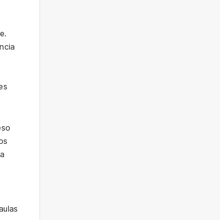
e.
encia
res
eso
tos
la
aulas