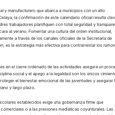
ial y manufacturero que abarca a municipios con un alto
elaya, la confirmación de este calendario oficial resulta clav
dres trabajadores planifiquen con total seguridad y transpar
ra al verano. Fomentar una cultura del orden institucional,
mente a través de los canales oficiales de la Secretaría de
n, es la estrategia más efectiva para contrarrestar los rumo
tes en el cierre ordenado de las actividades asegura un proc
iplina social y el apego a la legalidad son los únicos cimien
roteger el bienestar emocional de las juventudes y asegurar 
ano y largo plazo.
escolares establecidos exige una gobernanza firme que
 comerciales o a las presiones mediáticas coyunturales. Las 