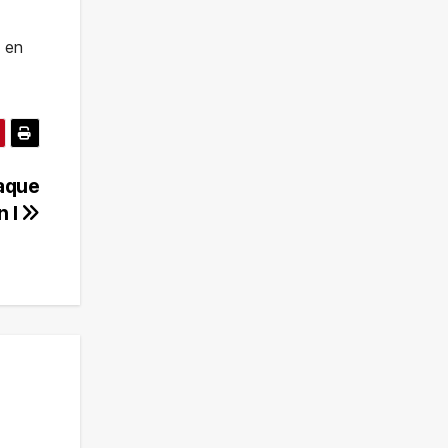
s en
taque
n I