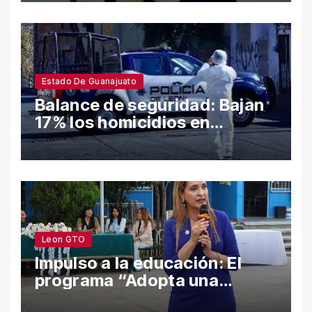
íntimas
Estado De Guanajuato
Balance de seguridad: Bajan
17% los homicidios en
Guanajuato en el semestre;
León y Salamanca lideran
cifras
Leon GTO
Impulso a la educación: El
programa “Adopta una
Escuela” fortalece el