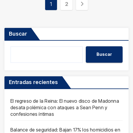
Paginación
1
2
de
entradas
Buscar
Buscar
Entradas recientes
El regreso de la Reina: El nuevo disco de Madonna
desata polémica con ataques a Sean Penn y
confesiones íntimas
Balance de seguridad: Bajan 17% los homicidios en