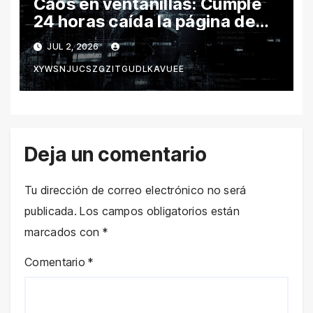
Caos en ventanillas: Cumple
24 horas caída la página de
León por hackeo y congela
JUL 2, 2026
trámites
XYWSNJUCSZGZITGUDLKAVUEE
Deja un comentario
Tu dirección de correo electrónico no será
publicada.
Los campos obligatorios están
marcados con
*
Comentario
*