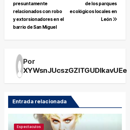
de
presuntamente
de los parques
entradas
relacionados con robo
ecológicos locales en
y extorsionadores en el
León
barrio de San Miguel
Por
XYWsnJUcszGZITGUDlkavUEe
Entrada relacionada
Espectaculos