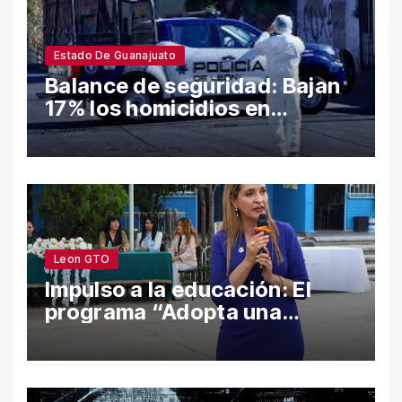
Estado De Guanajuato
Balance de seguridad: Bajan
17% los homicidios en
Guanajuato en el semestre;
León y Salamanca lideran
cifras
Leon GTO
Impulso a la educación: El
programa “Adopta una
Escuela” fortalece el
bienestar y la permanencia
escolar en León