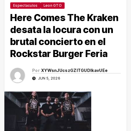
Espectaculos
Leon GTO
Here Comes The Kraken
desata la locura con un
brutal concierto en el
Rockstar Burger Feria
Por
XYWsnJUcszGZITGUDlkavUEe
JUN 5, 2026