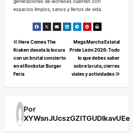
generaciones de leoneses cuenten con
espacios limpios, sanos y llenos de vida.
Navegación
Here Comes The
Mega Marcha Estatal
Kraken desata la locura
Pride León 2026: Todo
de
con un brutal concierto
lo que debes saber
entradas
en el Rockstar Burger
sobre la ruta, cierres
Feria
viales y actividades
Por
XYWsnJUcszGZITGUDlkavUEe