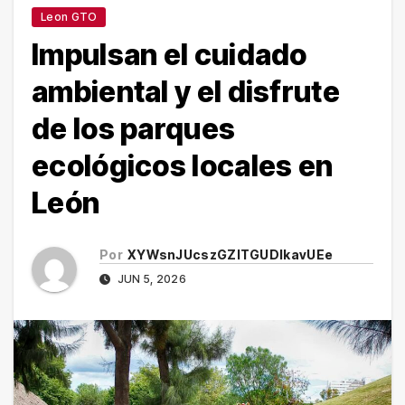
Leon GTO
Impulsan el cuidado
ambiental y el disfrute
de los parques
ecológicos locales en
León
Por
XYWsnJUcszGZITGUDlkavUEe
JUN 5, 2026