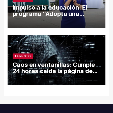
Impulso a la educación: El
programa “Adopta una
Escuela” fortalece el
bienestar y la permanencia
escolar en León
Leon GTO
Caos en ventanillas: Cumple
24 horas caída la página de
León por hackeo y congela
trámites