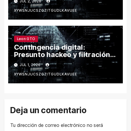
JUL 2, 2026
trámites
XYWSNJUCSZGZITGUDLKAVUEE
Leon GTO
Contingencia digital:
Presunto hackeo y filtración
de datos provocan fallas en
JUL 1, 2026
los servicios del municipio de
XYWSNJUCSZGZITGUDLKAVUEE
León
Deja un comentario
Tu dirección de correo electrónico no será