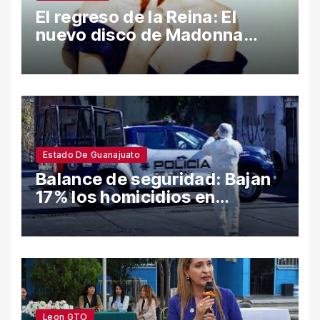
El regreso de la Reina: El
nuevo disco de Madonna
desata polémica con ataques
a Sean Penn y confesiones
íntimas
Estado De Guanajuato
Balance de seguridad: Bajan
17% los homicidios en
Guanajuato en el semestre;
León y Salamanca lideran
cifras
Leon GTO