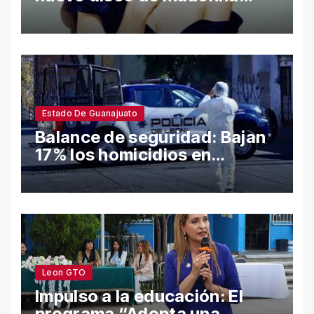
desata polémica con ataques
a Sean Penn y confesiones
íntimas
Estado De Guanajuato
Balance de seguridad: Bajan
17% los homicidios en
Guanajuato en el semestre;
León y Salamanca lideran
cifras
Leon GTO
Impulso a la educación: El
programa “Adopta una