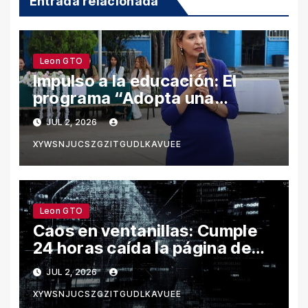
Entrada relacionada
Leon GTO
Impulso a la educación: El
programa “Adopta una
Escuela” fortalece el
JUL 2, 2026
bienestar y la permanencia
XYWSNJUCSZGZITGUDLKAVUEE
escolar en León
Leon GTO
Caos en ventanillas: Cumple
24 horas caída la página de
León por hackeo y congela
JUL 2, 2026
trámites
XYWSNJUCSZGZITGUDLKAVUEE