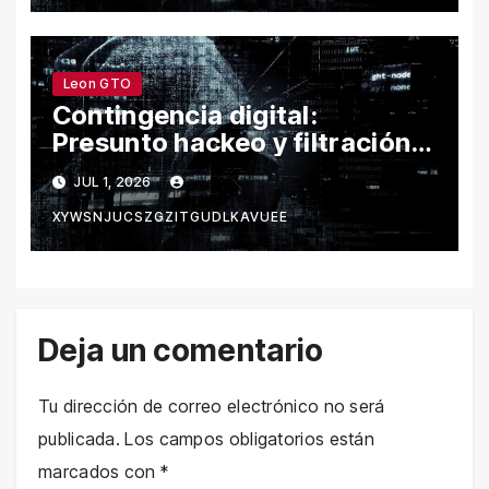
Leon GTO
Contingencia digital:
Presunto hackeo y filtración
de datos provocan fallas en
JUL 1, 2026
los servicios del municipio de
XYWSNJUCSZGZITGUDLKAVUEE
León
Deja un comentario
Tu dirección de correo electrónico no será
publicada.
Los campos obligatorios están
marcados con
*