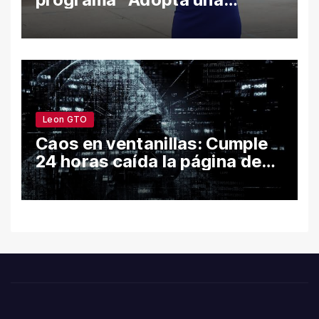
Escuela” fortalece el
bienestar y la permanencia
escolar en León
Leon GTO
Caos en ventanillas: Cumple
24 horas caída la página de
León por hackeo y congela
trámites