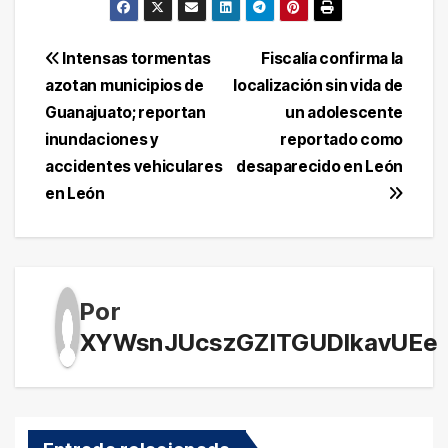
Navegación
Intensas tormentas
Fiscalía confirma la
azotan municipios de
localización sin vida de
de
Guanajuato; reportan
un adolescente
entradas
inundaciones y
reportado como
accidentes vehiculares
desaparecido en León
en León
Por
XYWsnJUcszGZITGUDlkavUEe