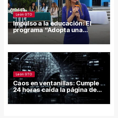
Leon GTO
Impulso a la educación: El
programa “Adopta una
Escuela” fortalece el
bienestar y la permanencia
escolar en León
Leon GTO
Caos en ventanillas: Cumple
24 horas caída la página de
León por hackeo y congela
trámites