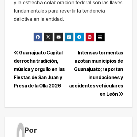
y la estrecha colaboración federal son las llaves
fundamentales para revertir la tendencia
delictiva en la entidad.
Navegación
Guanajuato Capital
Intensas tormentas
derrocha tradición,
azotan municipios de
de
música y orgullo en las
Guanajuato; reportan
entradas
Fiestas de San Juan y
inundaciones y
Presa de la Olla 2026
accidentes vehiculares
en León
Por