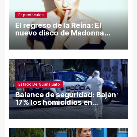
Espectaculos
El regreso de la Reina: El
nuevo disco de Madonna
desata polémica con ataques
a Sean Penn y confesiones
íntimas
Estado De Guanajuato
Balance de seguridad: Bajan
17% los homicidios en
Guanajuato en el semestre;
León y Salamanca lideran
cifras