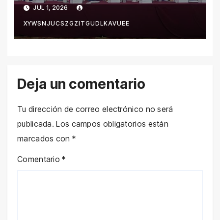
certidumbre para la inversión
JUL 1, 2026
y el comercio ante vigencia
XYWSNJUCSZGZITGUDLKAVUEE
del T-MEC
Deja un comentario
Tu dirección de correo electrónico no será
publicada.
Los campos obligatorios están
marcados con
*
Comentario
*