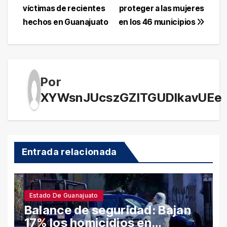
víctimas de recientes
proteger a las mujeres
hechos en Guanajuato
en los 46 municipios
Por
XYWsnJUcszGZITGUDlkavUEe
Entrada relacionada
Estado De Guanajuato
Balance de seguridad: Bajan
17% los homicidios en