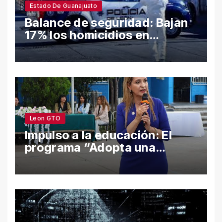
Estado De Guanajuato
Balance de seguridad: Bajan
17% los homicidios en
Guanajuato en el semestre;
León y Salamanca lideran
cifras
Leon GTO
Impulso a la educación: El
programa “Adopta una
Escuela” fortalece el
bienestar y la permanencia
escolar en León