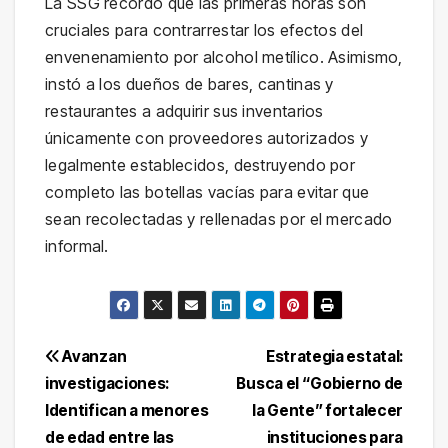
La SSG recordó que las primeras horas son
cruciales para contrarrestar los efectos del
envenenamiento por alcohol metílico. Asimismo,
instó a los dueños de bares, cantinas y
restaurantes a adquirir sus inventarios
únicamente con proveedores autorizados y
legalmente establecidos, destruyendo por
completo las botellas vacías para evitar que
sean recolectadas y rellenadas por el mercado
informal.
Navegación
Avanzan
Estrategia estatal:
investigaciones:
Busca el “Gobierno de
de
Identifican a menores
la Gente” fortalecer
entradas
de edad entre las
instituciones para