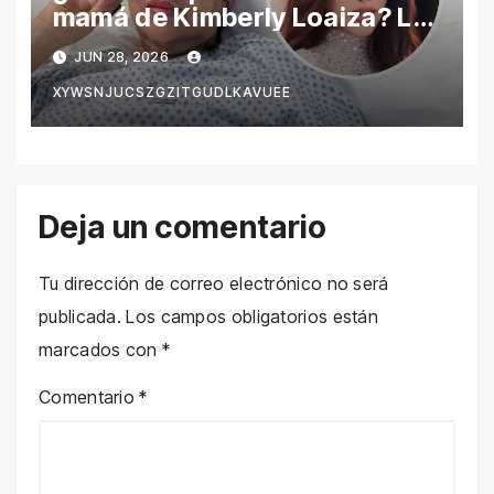
mamá de Kimberly Loaiza? La
verdad detrás de los rumores
JUN 28, 2026
en redes sociales
XYWSNJUCSZGZITGUDLKAVUEE
Deja un comentario
Tu dirección de correo electrónico no será
publicada.
Los campos obligatorios están
marcados con
*
Comentario
*