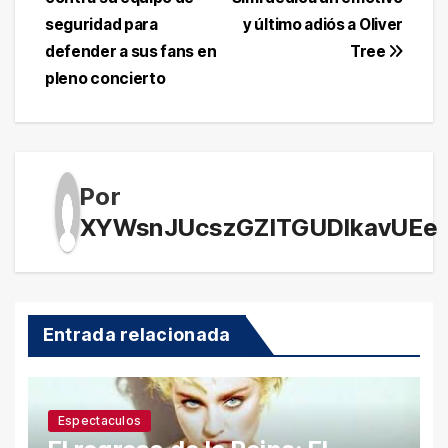
entradas
seguridad para
y último adiós a Oliver
defender a sus fans en
Tree
pleno concierto
Por
XYWsnJUcszGZITGUDlkavUEe
Entrada relacionada
Espectaculos