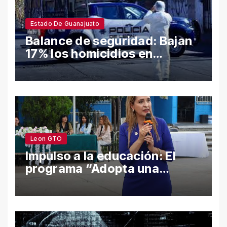
Estado De Guanajuato
Balance de seguridad: Bajan
17% los homicidios en
Guanajuato en el semestre;
León y Salamanca lideran
cifras
Leon GTO
Impulso a la educación: El
programa “Adopta una
Escuela” fortalece el
bienestar y la permanencia
escolar en León