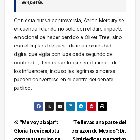
empatía.
Con esta nueva controversia, Aaron Mercury se
encuentra lidiando no solo con el duro impacto
emocional de haber perdido a Oliver Tree, sino
con el implacable juicio de una comunidad
digital que vigila con lupa cada segundo de
contenido, demostrando que en el mundo de
los influencers, incluso las lágrimas sinceras
pueden convertirse en el centro del debate
público.
Navegación
“Me voy a bajar”:
“Te llevas una parte del
Gloria Trevi explota
corazón de México”: Dr.
de
contra su equipo de
Simi dedica un emotivo