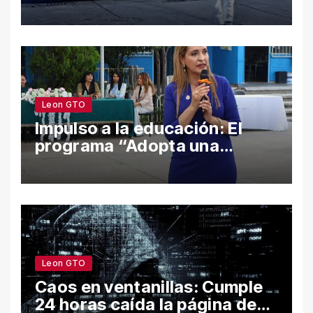
Guanajuato en el semestre;
León y Salamanca lideran
cifras
Leon GTO
Impulso a la educación: El
programa “Adopta una
Escuela” fortalece el
bienestar y la permanencia
escolar en León
Leon GTO
Caos en ventanillas: Cumple
24 horas caída la página de