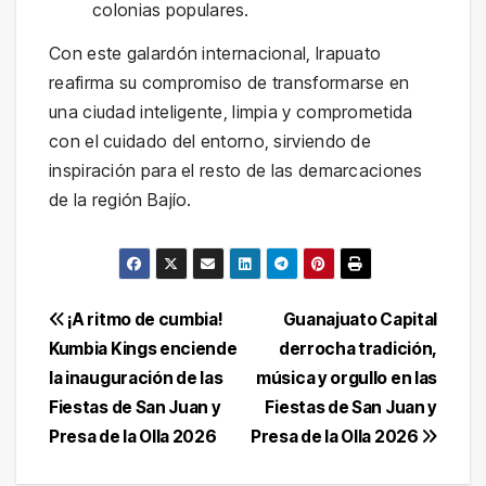
colonias populares.
Con este galardón internacional, Irapuato
reafirma su compromiso de transformarse en
una ciudad inteligente, limpia y comprometida
con el cuidado del entorno, sirviendo de
inspiración para el resto de las demarcaciones
de la región Bajío.
Navegación
¡A ritmo de cumbia!
Guanajuato Capital
Kumbia Kings enciende
derrocha tradición,
de
la inauguración de las
música y orgullo en las
entradas
Fiestas de San Juan y
Fiestas de San Juan y
Presa de la Olla 2026
Presa de la Olla 2026