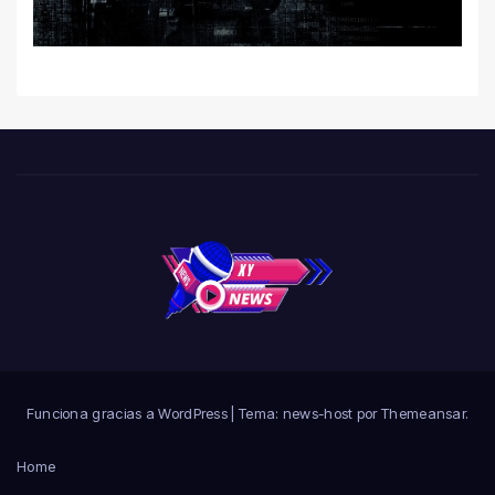
León por hackeo y congela
trámites
Funciona gracias a WordPress
|
Tema: news-host por
Themeansar
.
Home