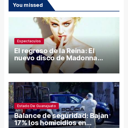
You missed
Espectaculos
El regreso de la Reina: El
nuevo disco de Madonna
desata polémica con ataques
a Sean Penn y confesiones
íntimas
Estado De Guanajuato
Balance de seguridad: Bajan
17% los homicidios en