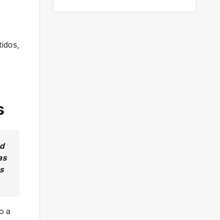
idos,
s
ad
as
as
o a