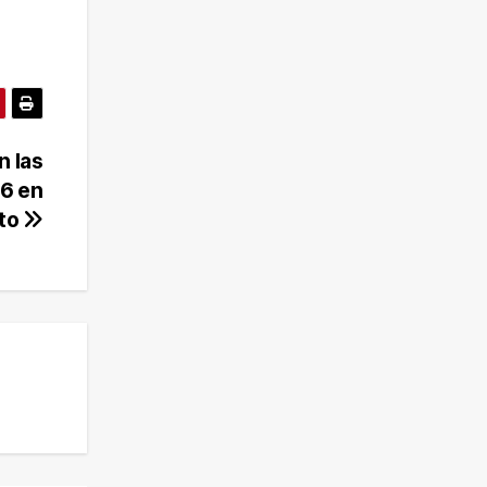
n las
26 en
to